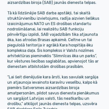
aizsardzības biroja (SAB) jaunās dienesta telpas.
Tā kā līdzšinējie SAB darba apstākļi, tai skaitā
struktūrvienību izvietojums, radīja aizvien lielākus
izaicinājumus NATO un ES drošības standartu
nodrošināšanai, lai realizētu SAB funkciju
pilnvērtīgu izpildi, SAB vajadzībām tika atjaunota
ēka, kas atrodas Brasas apkaimē. Celtne un tai
piegulošā teritorija ir agrākā Kara hospitāļa ēku
kompleksa daļa. Šis komplekss ir Valsts nozīmes
arhitektūras piemineklis “Slimnīcas ēka un parks”,
kur vēstures liecības saglabātas, apvienojot tās ar
dienestam atbilstošām drošības prasībām.
“Lai šeit dienējušie kara ārsti, kas savulaik sargāja
un atjaunoja ievainoto karavīru veselību, kalpo kā
piemērs Satversmes aizsardzības biroja
amatpersonām, pildot savus dienesta pienākumus
un sargājot Latvijas valsti, tās neatkarību un
drošību,” atklājot jaunās dienesta telpas, uzsvēra