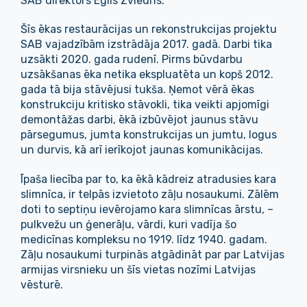
SAB direktors Egils Zviedris.
Šīs ēkas restaurācijas un rekonstrukcijas projektu
SAB vajadzībām izstrādāja 2017. gadā. Darbi tika
uzsākti 2020. gada rudenī. Pirms būvdarbu
uzsākšanas ēka netika ekspluatēta un kopš 2012.
gada tā bija stāvējusi tukša. Ņemot vērā ēkas
konstrukciju kritisko stāvokli, tika veikti apjomīgi
demontāžas darbi, ēkā izbūvējot jaunus stāvu
pārsegumus, jumta konstrukcijas un jumtu, logus
un durvis, kā arī ierīkojot jaunas komunikācijas.
Īpaša liecība par to, ka ēkā kādreiz atradusies kara
slimnīca, ir telpās izvietoto zāļu nosaukumi. Zālēm
doti to septiņu ievērojamo kara slimnīcas ārstu, –
pulkvežu un ģenerāļu, vārdi, kuri vadīja šo
medicīnas kompleksu no 1919. līdz 1940. gadam.
Zāļu nosaukumi turpinās atgādināt par par Latvijas
armijas virsnieku un šīs vietas nozīmi Latvijas
vēsturē.