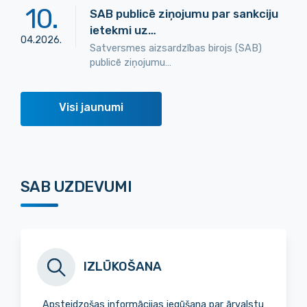
10
.
SAB publicē ziņojumu par sankciju
ietekmi uz…
04
.
2026
.
Satversmes aizsardzības birojs (SAB)
publicē ziņojumu…
Visi jaunumi
SAB UZDEVUMI
IZLŪKOŠANA
Apsteidzošas informācijas iegūšana par ārvalstu