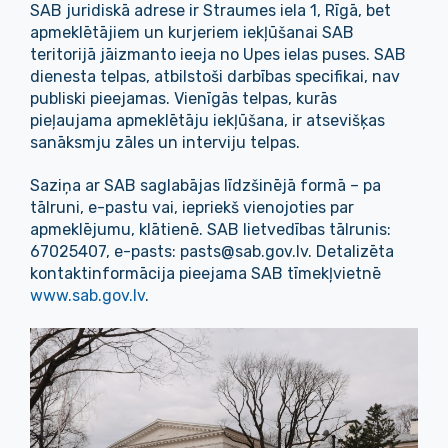
SAB juridiskā adrese ir Straumes iela 1, Rīgā, bet
apmeklētājiem un kurjeriem iekļūšanai SAB
teritorijā jāizmanto ieeja no Upes ielas puses. SAB
dienesta telpas, atbilstoši darbības specifikai, nav
publiski pieejamas. Vienīgās telpas, kurās
pieļaujama apmeklētāju iekļūšana, ir atsevišķas
sanāksmju zāles un interviju telpas.
Saziņa ar SAB saglabājas līdzšinējā formā – pa
tālruni, e-pastu vai, iepriekš vienojoties par
apmeklējumu, klātienē. SAB lietvedības tālrunis:
67025407, e-pasts: pasts@sab.gov.lv. Detalizēta
kontaktinformācija pieejama SAB tīmekļvietnē
www.sab.gov.lv
.