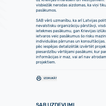
visbiežāk nerodas aizdomas, ka viņi tiku
pasākumos.
SAB vērš uzmanību, ka arī Latvijas pol
nevalstisku organizāciju pārstāvji, vis
ietekmes pasākumu, gan Krievijas izlū
ietvaros veic pasākumus šo risku mazin
individuālas pārrunas un konsultācijas.
pēc iespējas detalizētāk izvērtēt projek
piesardzību vērtējami pasākumi, kur pa
informācijas ir maz, vai arī nav atroda
projektiem.
IZDRUKĀT
SAB UZDEVUMI