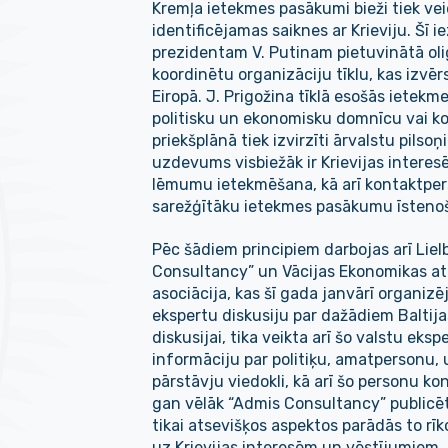
Kremļa ietekmes pasākumi bieži tiek ve
identificējamas saiknes ar Krieviju. Šī i
prezidentam V. Putinam pietuvinātā oli
koordinētu organizāciju tīklu, kas izvēr
Eiropā. J. Prigožina tīklā esošās ietek
politisku un ekonomisku domnīcu vai k
priekšplānā tiek izvirzīti ārvalstu pilsoņ
uzdevums visbiežāk ir Krievijas interes
lēmumu ietekmēšana, kā arī kontaktper
sarežģītāku ietekmes pasākumu īstenoš
Pēc šādiem principiem darbojas arī Liel
Consultancy” un Vācijas Ekonomikas att
asociācija, kas šī gada janvārī organizēj
ekspertu diskusiju par dažādiem Baltij
diskusijai, tika veikta arī šo valstu ek
informāciju par politiķu, amatpersonu,
pārstāvju viedokli, kā arī šo personu ko
gan vēlāk “Admis Consultancy” publicēta
tikai atsevišķos aspektos parādās to r
uz Krievijas interesēm un vēstījumiem.