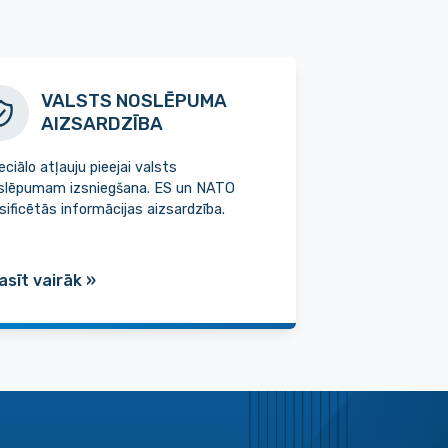
VALSTS NOSLĒPUMA
AIZSARDZĪBA
eciālo atļauju pieejai valsts
slēpumam izsniegšana. ES un NATO
asificētās informācijas aizsardzība.
asīt vairāk
»