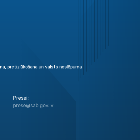
šana, pretizlūkošana un valsts noslēpuma
Presei
:
prese@sab.gov.lv