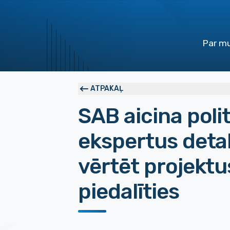
Par m
ATPAKAĻ
SAB aicina poli
ekspertus detali
vērtēt projektu
piedalīties