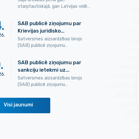
starptautiskajā, gan Latvijas vidē…
4
.
SAB publicē ziņojumu par
Krievijas juridisko…
26
.
Satversmes aizsardzības birojs
(SAB) publicē ziņojumu…
0
.
SAB publicē ziņojumu par
sankciju ietekmi uz…
26
.
Satversmes aizsardzības birojs
(SAB) publicē ziņojumu…
Visi jaunumi