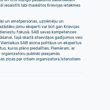
ši iesaistīti labi maskētos Krievijas ietekmes
itiķi un amatpersonas, uzņēmēju un
dažādāko jomu eksperti var būt gan Krievijas
kdienestu fokusā. SAB savas kompetences
āšanai, tajā skaitā atsevišķos gadījumos veic
 Vienlaikus SAB aicina politiķus un ekspertus
tus, kuros plāno piedalīties. Piemēram, ar
r organizatoru publiski pieejamās
mas ziņas par citiem organizatora īstenotiem