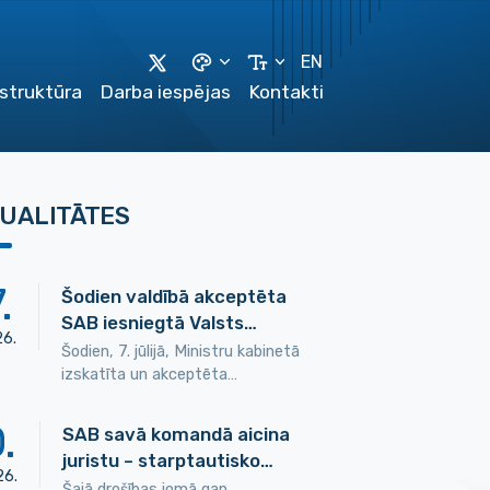
EN
astruktūra
Darba iespējas
Kontakti
UALITĀTES
7
.
Šodien valdībā akceptēta
SAB iesniegtā Valsts…
26
.
Šodien, 7. jūlijā, Ministru kabinetā
izskatīta un akceptēta…
0
.
SAB savā komandā aicina
juristu – starptautisko…
26
.
Šajā drošības jomā gan