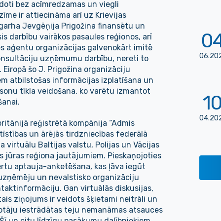
idoti bez acīmredzamas un viegli
ezīme ir attiecināma arī uz Krievijas
garha Jevgēņija Prigožina finansētu un
0
sis darbību vairākos pasaules reģionos, arī
mes aģentu organizācijas galvenokārt imitē
06
.
20
onsultāciju uzņēmumu darbību, nereti to
i. Eiropā šo J. Prigožina organizāciju
ēm atbilstošas informācijas izplatīšana un
sonu tīkla veidošana, ko varētu izmantot
1
anai.
04
.
20
britānijā reģistrētā kompānija “Admis
īstības un ārējās tirdzniecības federālā
a virtuālu Baltijas valstu, Polijas un Vācijas
as jūras reģiona jautājumiem. Pieskaņojoties
spertu aptauja-anketēšana, kas ļāva iegūt
 uzņēmēju un nevalstisko organizāciju
ntaktinformāciju. Gan virtuālās diskusijas,
is ziņojums ir veidots šķietami neitrāli un
īkotāju iestrādātas teju nemanāmas atsauces
 Šī un citu līdzīgu pasākumu dalībniekiem