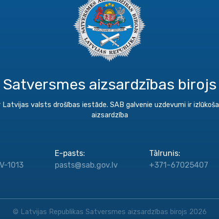
Satversmes aizsardzības birojs
 Latvijas valsts drošības iestāde. SAB galvenie uzdevumi ir izlūko
aizsardzība
E-pasts
:
Tālrunis
:
LV-1013
pasts@sab.gov.lv
+371-67025407
© Latvijas Republikas Satversmes aizsardzības birojs 2026