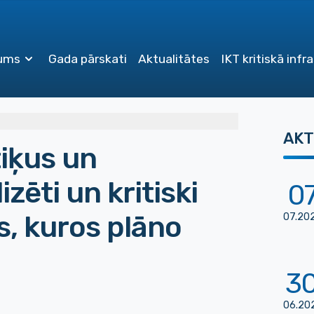
ums
Gada pārskati
Aktualitātes
IKT kritiskā infr
AKT
tiķus un
zēti un kritiski
0
s, kuros plāno
07
.
20
3
06
.
20